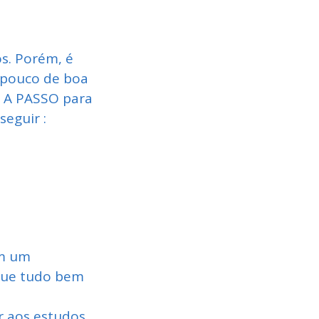
s. Porém, é
m pouco de boa
O A PASSO para
seguir :
em um
que tudo bem
r aos estudos.