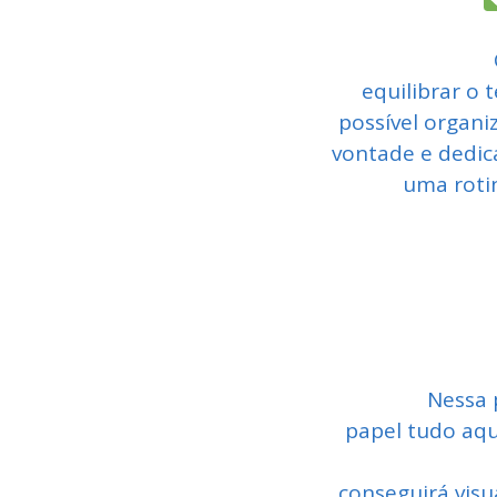
equilibrar o 
possível organi
vontade e dedic
uma rotin
Nessa 
papel tudo aq
conseguirá visu