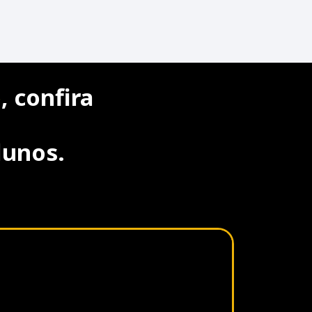
o
, confira
lunos.