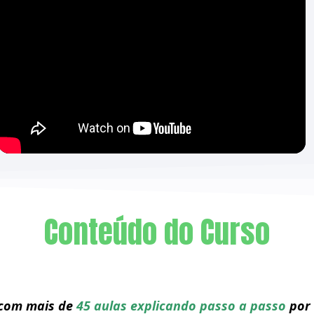
Conteúdo do Curso
com mais de
45 aulas explicando passo a passo
por 