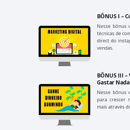
BÔNUS I – C
Nesse bônus v
técnicas de co
direct do inst
vendas.
BÔNUS III –
Gastar Nada
Nesse bônus v
para crescer
mais através do