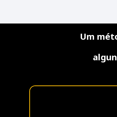
Um
mét
algun