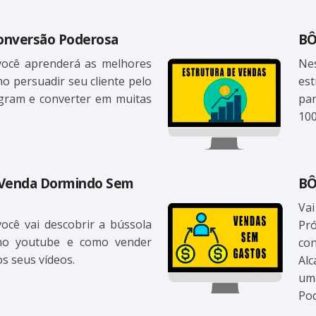
onversão Poderosa
BÔ
ocê aprenderá as melhores
Ne
mo persuadir seu cliente pelo
es
agram e converter em muitas
pa
100
 Venda Dormindo Sem
BÔ
Va
ocê vai descobrir a bússola
Pr
 no youtube e como vender
con
s seus vídeos.
Al
um
Pod